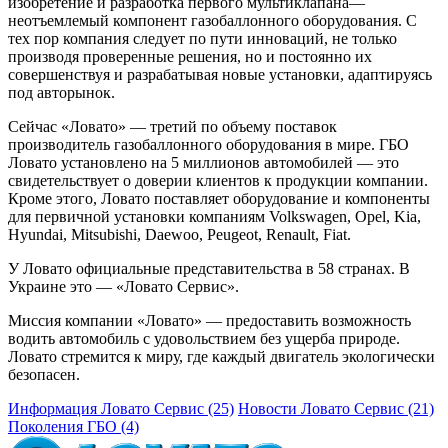
изобретение и разработка первого мультиклапана—
неотъемлемый компонент газобаллонного оборудования. С
тех пор компания следует по пути инноваций, не только
производя проверенные решения, но и постоянно их
совершенствуя и разрабатывая новые установки, адаптируясь
под авторынок.
Сейчас «Ловато» — третий по объему поставок
производитель газобаллонного оборудования в мире. ГБО
Ловато установлено на 5 миллионов автомобилей — это
свидетельствует о доверии клиентов к продукции компании.
Кроме этого, Ловато поставляет оборудование и компоненты
для первичной установки компаниям Volkswagen, Opel, Kia,
Hyundai, Mitsubishi, Daewoo, Peugeot, Renault, Fiat.
У Ловато официальные представительства в 58 странах. В
Украине это — «Ловато Сервис».
Миссия компании «Ловато» — предоставить возможность
водить автомобиль с удовольствием без ущерба природе.
Ловато стремится к миру, где каждый двигатель экологически
безопасен.
Информация Ловато Сервис (25)
Новости Ловато Сервис (21)
Поколения ГБО (4)