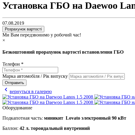
Установка ГБО на Daewoo Lano
07.08.2019
Розрахунок вартості
Ми Вам передзвонимо у робочий час!
×
Безкоштовний прорахунок вартості встановлення ГБО
Телефон *
Марка автомобіля / Рік випуску
Отправить
chevron_left
вернуться в галерею
Оборудование
Подкапотная часть:
миникит
Lovato
электронный 90 кВт
Баллон:
42
л.
тороидальный внутренний