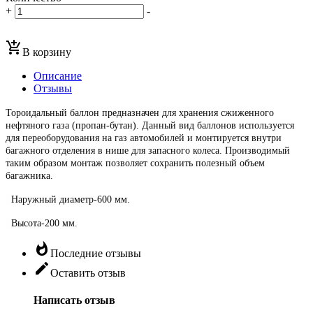
+
-
add_shopping_cart
В корзину
Описание
Отзывы
Тороидальный баллон предназначен для хранения сжиженного
нефтяного газа (пропан-бутан). Данный вид баллонов используется
для переоборудования на газ автомобилей и монтируется внутри
багажного отделения в нише для запасного колеса. Производимый
таким образом монтаж позволяет сохранить полезный объем
багажника.
Наружный диаметр-600 мм.
Высота-200 мм.
whatshot
Последние отзывы
edit
Оставить отзыв
Написать отзыв