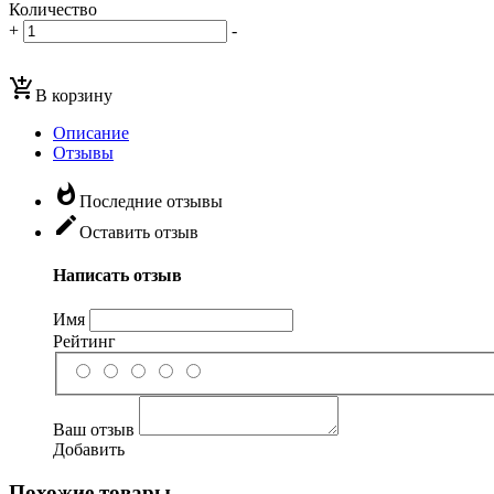
Количество
+
-
add_shopping_cart
В корзину
Описание
Отзывы
whatshot
Последние отзывы
edit
Оставить отзыв
Написать отзыв
Имя
Рейтинг
Ваш отзыв
Добавить
Похожие товары