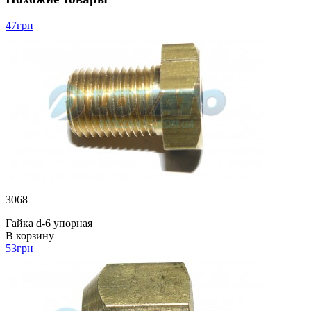
47
грн
3068
Гайка d-6 упорная
В корзину
53
грн